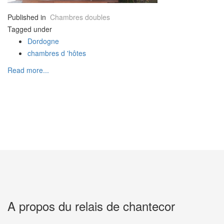
retirant un verre
Published in
Chambres doubles
avant le dîner
Tagged under
ou tout
Dordogne
simplement,
chambres d 'hôtes
pour que vous
prépariez vos
Read more...
visites
touristiques du
lendemain.
A propos du relais de chantecor