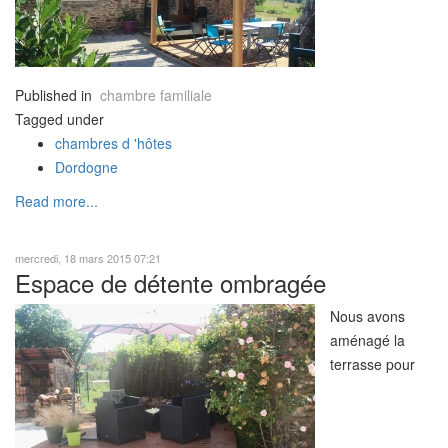
aménagé le
cours d'une
pergola dont
vous pourrez
Published in
chambre familiale
profiter dès les
Tagged under
beaux jours au
chambres d 'hôtes
petit déjeuner
Dordogne
ou encore en
soirée, un dîner
Read more...
avec les hôtes.
mercredi, 18 mars 2015 07:21
Espace de détente ombragée
Nous avons
aménagé la
terrasse pour
que vous
passiez du bon
temps, en