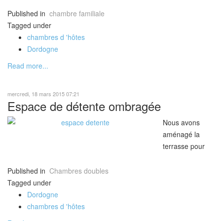
aménagé le
cours d'une
Published in
chambre familiale
pergola dont
Tagged under
vous pourrez
chambres d 'hôtes
profiter dès les
Dordogne
beaux jours au
Read more...
petit déjeuner
ou encore en
mercredi, 18 mars 2015 07:21
soirée, un dîner
Espace de détente ombragée
avec les hôtes.
Nous avons
aménagé la
terrasse pour
que vous
passiez du bon
Published in
Chambres doubles
temps, en
Tagged under
retirant un verre
Dordogne
avant le dîner
chambres d 'hôtes
ou tout